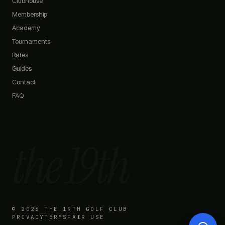
Clubhouse
Do you have any promotions?
Membership
What memberships do you offer?
Academy
How do I book a simulator?
What's on the menu?
Tournaments
Rates
Guides
Contact
FAQ
the 19th
©
2026
THE 19TH GOLF CLUB
PRIVACY
TERMS
FAIR USE