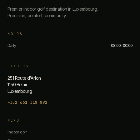
Premier indoor golf destination in Luxembourg.
Precision, comfort, community.
HOURS
Daily
08:00–00:00
FIND US
251 Route d'Arlon
1150 Belair
Luxembourg
+352 661 318 892
The 19th — Chat
MENU
Quick questions:
Indoor golf
What are your opening hours?